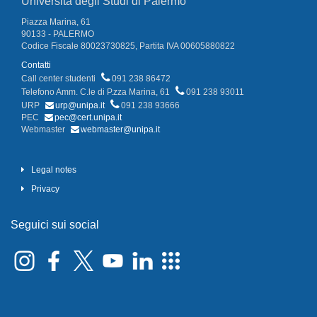
Università degli Studi di Palermo
Piazza Marina, 61
90133 - PALERMO
Codice Fiscale 80023730825, Partita IVA 00605880822
Contatti
Call center studenti
091 238 86472
Telefono Amm. C.le di P.zza Marina, 61
091 238 93011
URP
urp@unipa.it
091 238 93666
PEC
pec@cert.unipa.it
Webmaster
webmaster@unipa.it
Legal notes
Privacy
Seguici sui social