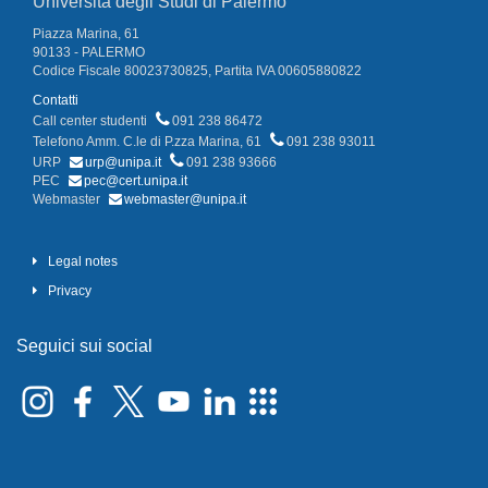
Università degli Studi di Palermo
Piazza Marina, 61
90133 - PALERMO
Codice Fiscale 80023730825, Partita IVA 00605880822
Contatti
Call center studenti
091 238 86472
Telefono Amm. C.le di P.zza Marina, 61
091 238 93011
URP
urp@unipa.it
091 238 93666
PEC
pec@cert.unipa.it
Webmaster
webmaster@unipa.it
Legal notes
Privacy
Seguici sui social