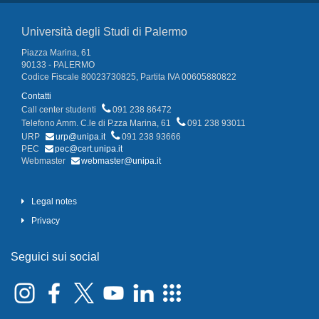
Università degli Studi di Palermo
Piazza Marina, 61
90133 - PALERMO
Codice Fiscale 80023730825, Partita IVA 00605880822
Contatti
Call center studenti
091 238 86472
Telefono Amm. C.le di P.zza Marina, 61
091 238 93011
URP
urp@unipa.it
091 238 93666
PEC
pec@cert.unipa.it
Webmaster
webmaster@unipa.it
Legal notes
Privacy
Seguici sui social