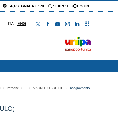
FAQ/SEGNALAZIONI
SEARCH
LOGIN
ITA
ENG
E
Persone
...
MAURO LO BRUTTO
Insegnamento
DULO)