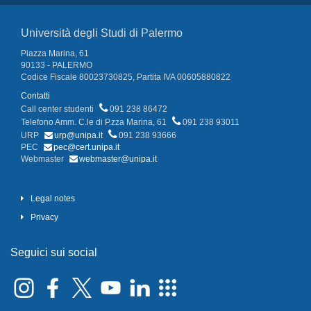
Università degli Studi di Palermo
Piazza Marina, 61
90133 - PALERMO
Codice Fiscale 80023730825, Partita IVA 00605880822
Contatti
Call center studenti
091 238 86472
Telefono Amm. C.le di P.zza Marina, 61
091 238 93011
URP
urp@unipa.it
091 238 93666
PEC
pec@cert.unipa.it
Webmaster
webmaster@unipa.it
Legal notes
Privacy
Seguici sui social