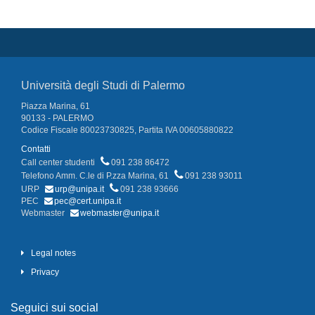
Università degli Studi di Palermo
Piazza Marina, 61
90133 - PALERMO
Codice Fiscale 80023730825, Partita IVA 00605880822
Contatti
Call center studenti
091 238 86472
Telefono Amm. C.le di P.zza Marina, 61
091 238 93011
URP
urp@unipa.it
091 238 93666
PEC
pec@cert.unipa.it
Webmaster
webmaster@unipa.it
Legal notes
Privacy
Seguici sui social