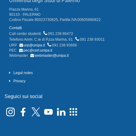
Università degli Studi di Palermo
Piazza Marina, 61
90133 - PALERMO
Codice Fiscale 80023730825, Partita IVA 00605880822
Contatti
Call center studenti
091 238 86472
Telefono Amm. C.le di P.zza Marina, 61
091 238 93011
URP
urp@unipa.it
091 238 93666
PEC
pec@cert.unipa.it
Webmaster
webmaster@unipa.it
Legal notes
Privacy
Seguici sui social