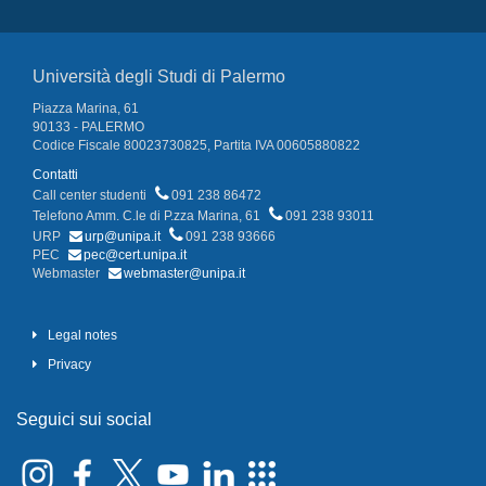
Università degli Studi di Palermo
Piazza Marina, 61
90133 - PALERMO
Codice Fiscale 80023730825, Partita IVA 00605880822
Contatti
Call center studenti
091 238 86472
Telefono Amm. C.le di P.zza Marina, 61
091 238 93011
URP
urp@unipa.it
091 238 93666
PEC
pec@cert.unipa.it
Webmaster
webmaster@unipa.it
Legal notes
Privacy
Seguici sui social