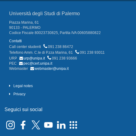
Università degli Studi di Palermo
Piazza Marina, 61
90133 - PALERMO
Codice Fiscale 80023730825, Partita IVA 00605880822
Contatti
Call center studenti
091 238 86472
Telefono Amm. C.le di P.zza Marina, 61
091 238 93011
URP
urp@unipa.it
091 238 93666
PEC
pec@cert.unipa.it
Webmaster
webmaster@unipa.it
Legal notes
Privacy
Seguici sui social