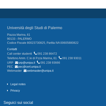
Università degli Studi di Palermo
Piazza Marina, 61
90133 - PALERMO
Codice Fiscale 80023730825, Partita IVA 00605880822
Contatti
Call center studenti
091 238 86472
Telefono Amm. C.le di P.zza Marina, 61
091 238 93011
URP
urp@unipa.it
091 238 93666
PEC
pec@cert.unipa.it
Webmaster
webmaster@unipa.it
Legal notes
Privacy
Seguici sui social