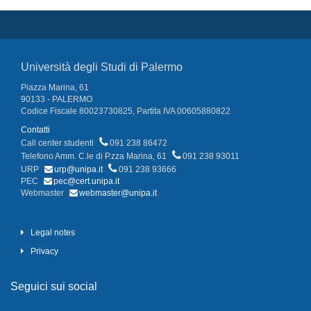
Università degli Studi di Palermo
Piazza Marina, 61
90133 - PALERMO
Codice Fiscale 80023730825, Partita IVA 00605880822
Contatti
Call center studenti
091 238 86472
Telefono Amm. C.le di P.zza Marina, 61
091 238 93011
URP
urp@unipa.it
091 238 93666
PEC
pec@cert.unipa.it
Webmaster
webmaster@unipa.it
Legal notes
Privacy
Seguici sui social