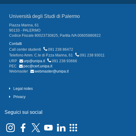
Università degli Studi di Palermo
Piazza Marina, 61
90133 - PALERMO
Codice Fiscale 80023730825, Partita IVA 00605880822
Contatti
Call center studenti
091 238 86472
Telefono Amm. C.le di P.zza Marina, 61
091 238 93011
URP
urp@unipa.it
091 238 93666
PEC
pec@cert.unipa.it
Webmaster
webmaster@unipa.it
Legal notes
Privacy
Seguici sui social