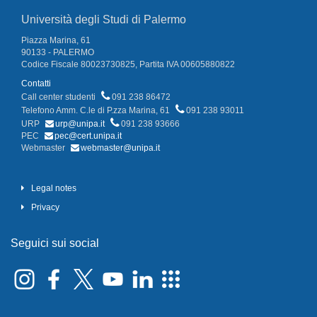
Università degli Studi di Palermo
Piazza Marina, 61
90133 - PALERMO
Codice Fiscale 80023730825, Partita IVA 00605880822
Contatti
Call center studenti
091 238 86472
Telefono Amm. C.le di P.zza Marina, 61
091 238 93011
URP
urp@unipa.it
091 238 93666
PEC
pec@cert.unipa.it
Webmaster
webmaster@unipa.it
Legal notes
Privacy
Seguici sui social