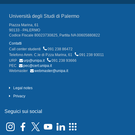
Università degli Studi di Palermo
Piazza Marina, 61
90133 - PALERMO
Codice Fiscale 80023730825, Partita IVA 00605880822
Contatti
Call center studenti
091 238 86472
Telefono Amm. C.le di P.zza Marina, 61
091 238 93011
URP
urp@unipa.it
091 238 93666
PEC
pec@cert.unipa.it
Webmaster
webmaster@unipa.it
Legal notes
Privacy
Seguici sui social