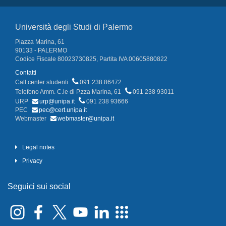
Università degli Studi di Palermo
Piazza Marina, 61
90133 - PALERMO
Codice Fiscale 80023730825, Partita IVA 00605880822
Contatti
Call center studenti
091 238 86472
Telefono Amm. C.le di P.zza Marina, 61
091 238 93011
URP
urp@unipa.it
091 238 93666
PEC
pec@cert.unipa.it
Webmaster
webmaster@unipa.it
Legal notes
Privacy
Seguici sui social