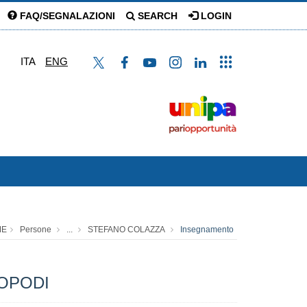
FAQ/SEGNALAZIONI
SEARCH
LOGIN
ITA
ENG
ME
Persone
...
STEFANO COLAZZA
Insegnamento
OPODI