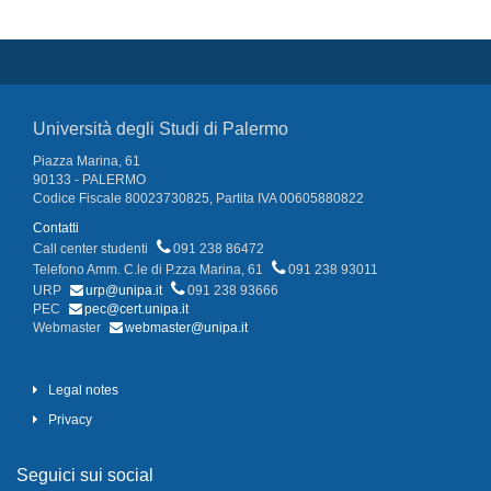
Università degli Studi di Palermo
Piazza Marina, 61
90133 - PALERMO
Codice Fiscale 80023730825, Partita IVA 00605880822
Contatti
Call center studenti
091 238 86472
Telefono Amm. C.le di P.zza Marina, 61
091 238 93011
URP
urp@unipa.it
091 238 93666
PEC
pec@cert.unipa.it
Webmaster
webmaster@unipa.it
Legal notes
Privacy
Seguici sui social