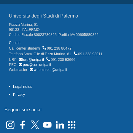
Università degli Studi di Palermo
Piazza Marina, 61
90133 - PALERMO
Codice Fiscale 80023730825, Partita IVA 00605880822
Contatti
Call center studenti
091 238 86472
Telefono Amm. C.le di P.zza Marina, 61
091 238 93011
URP
urp@unipa.it
091 238 93666
PEC
pec@cert.unipa.it
Webmaster
webmaster@unipa.it
Legal notes
Privacy
Seguici sui social