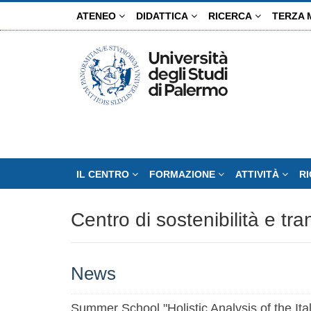
Salta
ATENEO
DIDATTICA
RICERCA
TERZA 
al
contenuto
principale
IL CENTRO
FORMAZIONE
ATTIVITÀ
R
Centro di sostenibilità e tr
News
Summer School "Holistic Analysis of the It