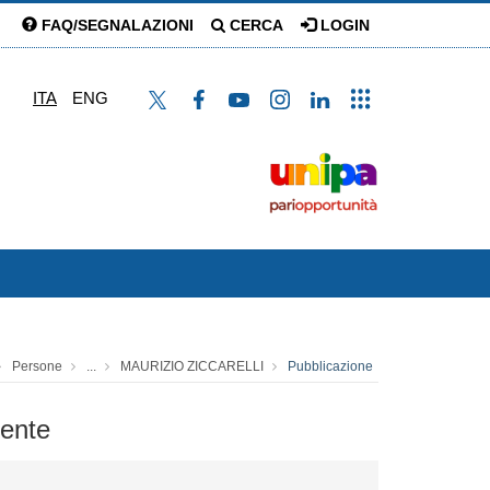
FAQ/SEGNALAZIONI
CERCA
LOGIN
ITA
ENG
Persone
...
MAURIZIO ZICCARELLI
Pubblicazione
mente