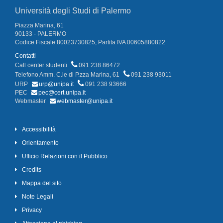
Università degli Studi di Palermo
Piazza Marina, 61
90133 - PALERMO
Codice Fiscale 80023730825, Partita IVA 00605880822
Contatti
Call center studenti
091 238 86472
Telefono Amm. C.le di P.zza Marina, 61
091 238 93011
URP
urp@unipa.it
091 238 93666
PEC
pec@cert.unipa.it
Webmaster
webmaster@unipa.it
Accessibilità
Orientamento
Ufficio Relazioni con il Pubblico
Credits
Mappa del sito
Note Legali
Privacy