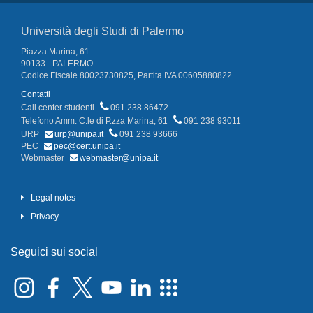
Università degli Studi di Palermo
Piazza Marina, 61
90133 - PALERMO
Codice Fiscale 80023730825, Partita IVA 00605880822
Contatti
Call center studenti
091 238 86472
Telefono Amm. C.le di P.zza Marina, 61
091 238 93011
URP
urp@unipa.it
091 238 93666
PEC
pec@cert.unipa.it
Webmaster
webmaster@unipa.it
Legal notes
Privacy
Seguici sui social