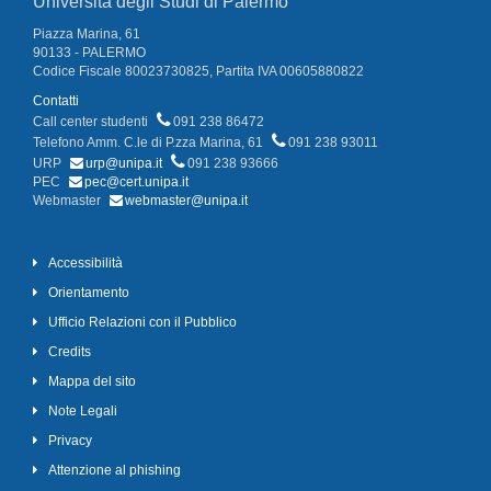
Università degli Studi di Palermo
Piazza Marina, 61
90133 - PALERMO
Codice Fiscale 80023730825, Partita IVA 00605880822
Contatti
Call center studenti
091 238 86472
Telefono Amm. C.le di P.zza Marina, 61
091 238 93011
URP
urp@unipa.it
091 238 93666
PEC
pec@cert.unipa.it
Webmaster
webmaster@unipa.it
Accessibilità
Orientamento
Ufficio Relazioni con il Pubblico
Credits
Mappa del sito
Note Legali
Privacy
Attenzione al phishing