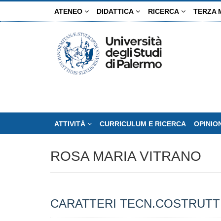
Salta
ATENEO
DIDATTICA
RICERCA
TERZA 
al
contenuto
principale
ATTIVITÀ
CURRICULUM E RICERCA
OPINIO
ROSA MARIA VITRANO
CARATTERI TECN.COSTRUTTI