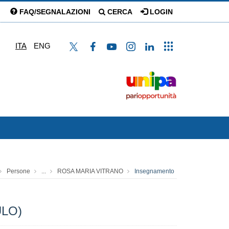
FAQ/SEGNALAZIONI
CERCA
LOGIN
ITA
ENG
Persone
...
ROSA MARIA VITRANO
Insegnamento
ULO)