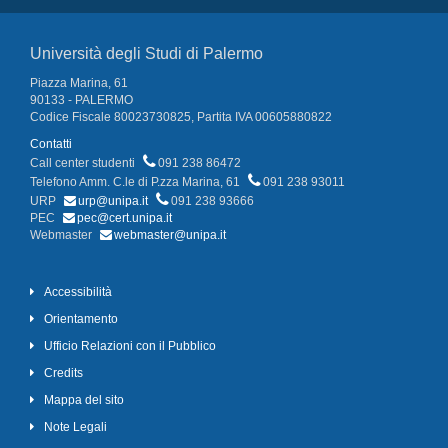
Università degli Studi di Palermo
Piazza Marina, 61
90133 - PALERMO
Codice Fiscale 80023730825, Partita IVA 00605880822
Contatti
Call center studenti
091 238 86472
Telefono Amm. C.le di P.zza Marina, 61
091 238 93011
URP
urp@unipa.it
091 238 93666
PEC
pec@cert.unipa.it
Webmaster
webmaster@unipa.it
Accessibilità
Orientamento
Ufficio Relazioni con il Pubblico
Credits
Mappa del sito
Note Legali