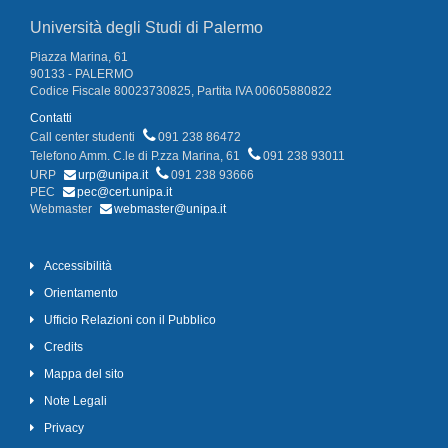
Università degli Studi di Palermo
Piazza Marina, 61
90133 - PALERMO
Codice Fiscale 80023730825, Partita IVA 00605880822
Contatti
Call center studenti
091 238 86472
Telefono Amm. C.le di P.zza Marina, 61
091 238 93011
URP
urp@unipa.it
091 238 93666
PEC
pec@cert.unipa.it
Webmaster
webmaster@unipa.it
Accessibilità
Orientamento
Ufficio Relazioni con il Pubblico
Credits
Mappa del sito
Note Legali
Privacy