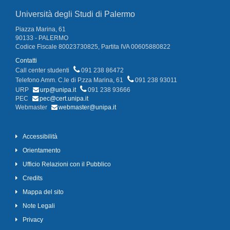
Università degli Studi di Palermo
Piazza Marina, 61
90133 - PALERMO
Codice Fiscale 80023730825, Partita IVA 00605880822
Contatti
Call center studenti
091 238 86472
Telefono Amm. C.le di P.zza Marina, 61
091 238 93011
URP
urp@unipa.it
091 238 93666
PEC
pec@cert.unipa.it
Webmaster
webmaster@unipa.it
Accessibilità
Orientamento
Ufficio Relazioni con il Pubblico
Credits
Mappa del sito
Note Legali
Privacy