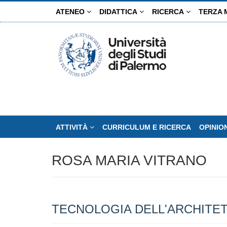
Salta
ATENEO
DIDATTICA
RICERCA
TERZA 
al
contenuto
principale
ATTIVITÀ
CURRICULUM E RICERCA
OPINIO
ROSA MARIA VITRANO
TECNOLOGIA DELL'ARCHITE