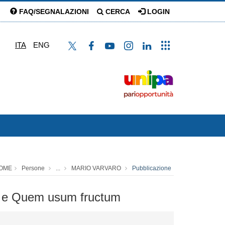
FAQ/SEGNALAZIONI
CERCA
LOGIN
ITA
ENG
OME
Persone
...
MARIO VARVARO
Pubblicazione
dum e Quem usum fructum