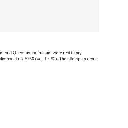
ndum and Quem usum fructum were restitutory
palimpsest no. 5766 (Vat. Fr. 92). The attempt to argue