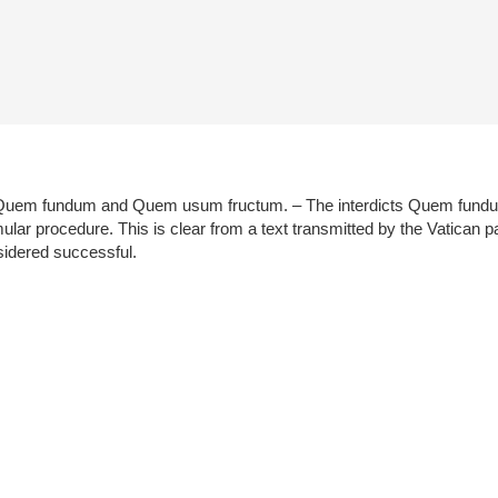
rdicts Quem fundum and Quem usum fructum. – The interdicts Quem fu
rmular procedure. This is clear from a text transmitted by the Vatican 
nsidered successful.