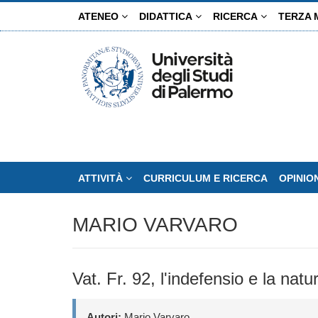
Salta
ATENEO
DIDATTICA
RICERCA
TERZA 
al
contenuto
principale
ATTIVITÀ
CURRICULUM E RICERCA
OPINIO
MARIO VARVARO
Vat. Fr. 92, l'indefensio e la na
Autori:
Mario Varvaro