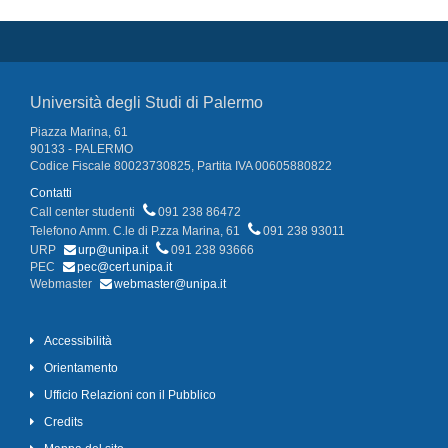
Università degli Studi di Palermo
Piazza Marina, 61
90133 - PALERMO
Codice Fiscale 80023730825, Partita IVA 00605880822
Contatti
Call center studenti
091 238 86472
Telefono Amm. C.le di P.zza Marina, 61
091 238 93011
URP
urp@unipa.it
091 238 93666
PEC
pec@cert.unipa.it
Webmaster
webmaster@unipa.it
Accessibilità
Orientamento
Ufficio Relazioni con il Pubblico
Credits