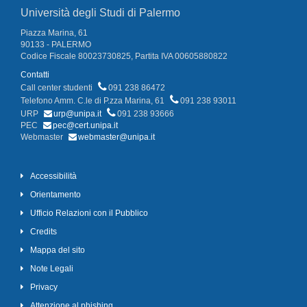
Università degli Studi di Palermo
Piazza Marina, 61
90133 - PALERMO
Codice Fiscale 80023730825, Partita IVA 00605880822
Contatti
Call center studenti
091 238 86472
Telefono Amm. C.le di P.zza Marina, 61
091 238 93011
URP
urp@unipa.it
091 238 93666
PEC
pec@cert.unipa.it
Webmaster
webmaster@unipa.it
Accessibilità
Orientamento
Ufficio Relazioni con il Pubblico
Credits
Mappa del sito
Note Legali
Privacy
Attenzione al phishing