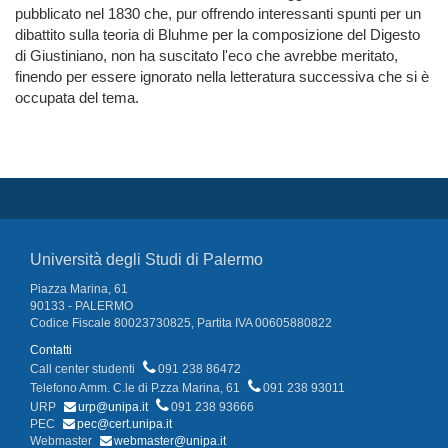
pubblicato nel 1830 che, pur offrendo interessanti spunti per un
dibattito sulla teoria di Bluhme per la composizione del Digesto
di Giustiniano, non ha suscitato l'eco che avrebbe meritato,
finendo per essere ignorato nella letteratura successiva che si è
occupata del tema.
Università degli Studi di Palermo
Piazza Marina, 61
90133 - PALERMO
Codice Fiscale 80023730825, Partita IVA 00605880822
Contatti
Call center studenti
091 238 86472
Telefono Amm. C.le di P.zza Marina, 61
091 238 93011
URP
urp@unipa.it
091 238 93666
PEC
pec@cert.unipa.it
Webmaster
webmaster@unipa.it