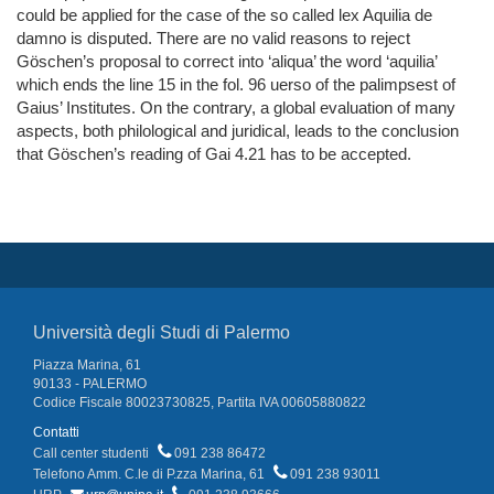
could be applied for the case of the so called lex Aquilia de
damno is disputed. There are no valid reasons to reject
Göschen’s proposal to correct into ‘aliqua’ the word ‘aquilia’
which ends the line 15 in the fol. 96 uerso of the palimpsest of
Gaius’ Institutes. On the contrary, a global evaluation of many
aspects, both philological and juridical, leads to the conclusion
that Göschen’s reading of Gai 4.21 has to be accepted.
Università degli Studi di Palermo
Piazza Marina, 61
90133 - PALERMO
Codice Fiscale 80023730825, Partita IVA 00605880822
Contatti
Call center studenti
091 238 86472
Telefono Amm. C.le di P.zza Marina, 61
091 238 93011