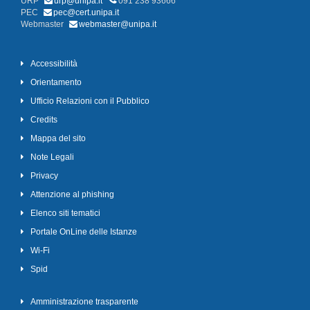
URP
urp@unipa.it
091 238 93666
PEC
pec@cert.unipa.it
Webmaster
webmaster@unipa.it
Accessibilità
Orientamento
Ufficio Relazioni con il Pubblico
Credits
Mappa del sito
Note Legali
Privacy
Attenzione al phishing
Elenco siti tematici
Portale OnLine delle Istanze
Wi-Fi
Spid
Amministrazione trasparente