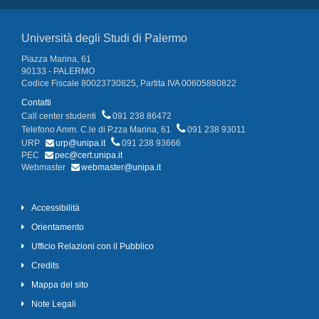
Università degli Studi di Palermo
Piazza Marina, 61
90133 - PALERMO
Codice Fiscale 80023730825, Partita IVA 00605880822
Contatti
Call center studenti
091 238 86472
Telefono Amm. C.le di P.zza Marina, 61
091 238 93011
URP
urp@unipa.it
091 238 93666
PEC
pec@cert.unipa.it
Webmaster
webmaster@unipa.it
Accessibilità
Orientamento
Ufficio Relazioni con il Pubblico
Credits
Mappa del sito
Note Legali