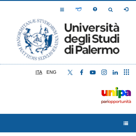
Salta
al
Toggle
Toggle
contenuto
Navigation
Navigation
principale
ITA
ENG