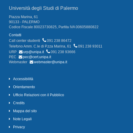
Università degli Studi di Palermo
Piazza Marina, 61
90133 - PALERMO
Codice Fiscale 80023730825, Partita IVA 00605880822
Contatti
Call center studenti
091 238 86472
Telefono Amm. C.le di P.zza Marina, 61
091 238 93011
URP
urp@unipa.it
091 238 93666
PEC
pec@cert.unipa.it
Webmaster
webmaster@unipa.it
Accessibilità
Orientamento
Ufficio Relazioni con il Pubblico
Credits
Mappa del sito
Note Legali
Privacy