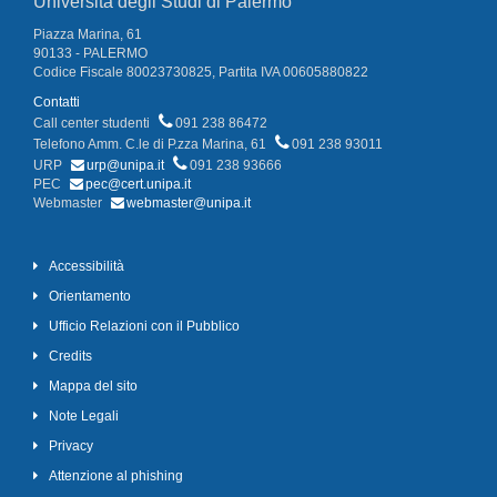
Università degli Studi di Palermo
Piazza Marina, 61
90133 - PALERMO
Codice Fiscale 80023730825, Partita IVA 00605880822
Contatti
Call center studenti
091 238 86472
Telefono Amm. C.le di P.zza Marina, 61
091 238 93011
URP
urp@unipa.it
091 238 93666
PEC
pec@cert.unipa.it
Webmaster
webmaster@unipa.it
Accessibilità
Orientamento
Ufficio Relazioni con il Pubblico
Credits
Mappa del sito
Note Legali
Privacy
Attenzione al phishing