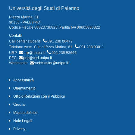
Università degli Studi di Palermo
Piazza Marina, 61
90133 - PALERMO
Codice Fiscale 80023730825, Partita IVA 00605880822
Contatti
Call center studenti
091 238 86472
Telefono Amm. C.le di P.zza Marina, 61
091 238 93011
URP
urp@unipa.it
091 238 93666
PEC
pec@cert.unipa.it
Webmaster
webmaster@unipa.it
Accessibilità
Orientamento
Ufficio Relazioni con il Pubblico
Credits
Mappa del sito
Note Legali
Privacy