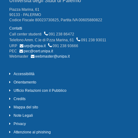
Università degli Studi di Palermo
Piazza Marina, 61
90133 - PALERMO
Codice Fiscale 80023730825, Partita IVA 00605880822
Contatti
Call center studenti
091 238 86472
Telefono Amm. C.le di P.zza Marina, 61
091 238 93011
URP
urp@unipa.it
091 238 93666
PEC
pec@cert.unipa.it
Webmaster
webmaster@unipa.it
Accessibilità
Orientamento
Ufficio Relazioni con il Pubblico
Credits
Mappa del sito
Note Legali
Privacy
Attenzione al phishing