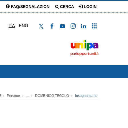
FAQ/SEGNALAZIONI
CERCA
LOGIN
ITA
ENG
E
Persone
...
DOMENICO TEGOLO
Insegnamento