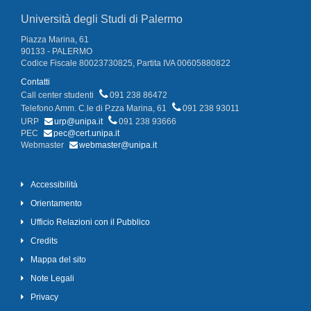
Università degli Studi di Palermo
Piazza Marina, 61
90133 - PALERMO
Codice Fiscale 80023730825, Partita IVA 00605880822
Contatti
Call center studenti
091 238 86472
Telefono Amm. C.le di P.zza Marina, 61
091 238 93011
URP
urp@unipa.it
091 238 93666
PEC
pec@cert.unipa.it
Webmaster
webmaster@unipa.it
Accessibilità
Orientamento
Ufficio Relazioni con il Pubblico
Credits
Mappa del sito
Note Legali
Privacy