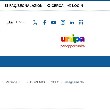
FAQ/SEGNALAZIONI
CERCA
LOGIN
ITA
ENG
E
Persone
...
DOMENICO TEGOLO
Insegnamento