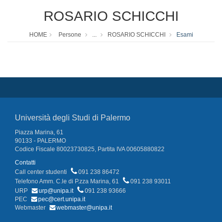
ROSARIO SCHICCHI
HOME
Persone
...
ROSARIO SCHICCHI
Esami
Università degli Studi di Palermo
Piazza Marina, 61
90133 - PALERMO
Codice Fiscale 80023730825, Partita IVA 00605880822
Contatti
Call center studenti
091 238 86472
Telefono Amm. C.le di P.zza Marina, 61
091 238 93011
URP
urp@unipa.it
091 238 93666
PEC
pec@cert.unipa.it
Webmaster
webmaster@unipa.it