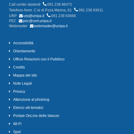
Call center studenti
091 238 86472
Telefono Amm. C.le di P.zza Marina, 61
091 238 93011
URP
urp@unipa.it
091 238 93666
PEC
pec@cert.unipa.it
Webmaster
webmaster@unipa.it
Accessibilità
Orientamento
Ufficio Relazioni con il Pubblico
Credits
Mappa del sito
Note Legali
Privacy
Attenzione al phishing
Elenco siti tematici
Portale OnLine delle Istanze
Wi-Fi
Spid