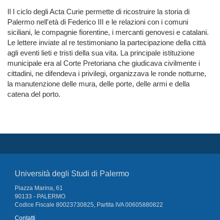
Il I ciclo degli Acta Curie permette di ricostruire la storia di
Palermo nell'età di Federico III e le relazioni con i comuni
siciliani, le compagnie fiorentine, i mercanti genovesi e catalani.
Le lettere inviate al re testimoniano la partecipazione della città
agli eventi lieti e tristi della sua vita. La principale istituzione
municipale era al Corte Pretoriana che giudicava civilmente i
cittadini, ne difendeva i privilegi, organizzava le ronde notturne,
la manutenzione delle mura, delle porte, delle armi e della
catena del porto.
Università degli Studi di Palermo
Piazza Marina, 61
90133 - PALERMO
Codice Fiscale 80023730825, Partita IVA 00605880822
Contatti