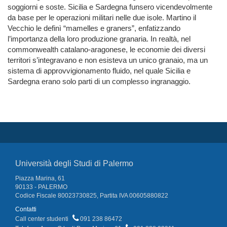
soggiorni e soste. Sicilia e Sardegna funsero vicendevolmente
da base per le operazioni militari nelle due isole. Martino il
Vecchio le definì “mamelles e graners”, enfatizzando
l’importanza della loro produzione granaria. In realtà, nel
commonwealth catalano-aragonese, le economie dei diversi
territori s’integravano e non esisteva un unico granaio, ma un
sistema di approvvigionamento fluido, nel quale Sicilia e
Sardegna erano solo parti di un complesso ingranaggio.
Università degli Studi di Palermo
Piazza Marina, 61
90133 - PALERMO
Codice Fiscale 80023730825, Partita IVA 00605880822
Contatti
Call center studenti
091 238 86472