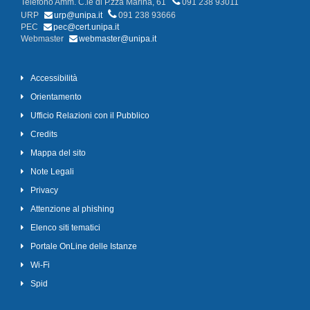
Telefono Amm. C.le di P.zza Marina, 61
091 238 93011
URP
urp@unipa.it
091 238 93666
PEC
pec@cert.unipa.it
Webmaster
webmaster@unipa.it
Accessibilità
Orientamento
Ufficio Relazioni con il Pubblico
Credits
Mappa del sito
Note Legali
Privacy
Attenzione al phishing
Elenco siti tematici
Portale OnLine delle Istanze
Wi-Fi
Spid