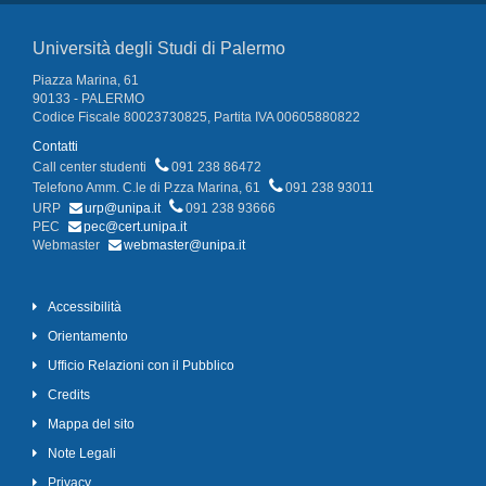
Università degli Studi di Palermo
Piazza Marina, 61
90133 - PALERMO
Codice Fiscale 80023730825, Partita IVA 00605880822
Contatti
Call center studenti
091 238 86472
Telefono Amm. C.le di P.zza Marina, 61
091 238 93011
URP
urp@unipa.it
091 238 93666
PEC
pec@cert.unipa.it
Webmaster
webmaster@unipa.it
Accessibilità
Orientamento
Ufficio Relazioni con il Pubblico
Credits
Mappa del sito
Note Legali
Privacy