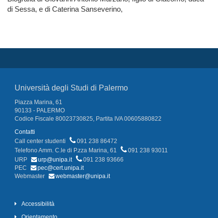
di Sessa, e di Caterina Sanseverino,
Università degli Studi di Palermo
Piazza Marina, 61
90133 - PALERMO
Codice Fiscale 80023730825, Partita IVA 00605880822
Contatti
Call center studenti
091 238 86472
Telefono Amm. C.le di P.zza Marina, 61
091 238 93011
URP
urp@unipa.it
091 238 93666
PEC
pec@cert.unipa.it
Webmaster
webmaster@unipa.it
Accessibilità
Orientamento