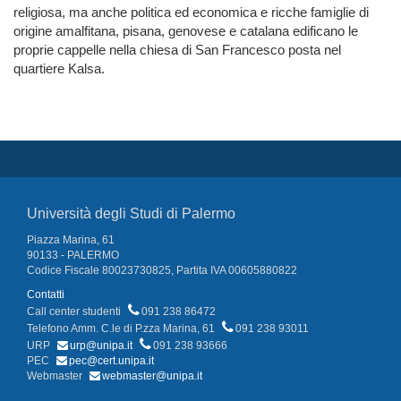
religiosa, ma anche politica ed economica e ricche famiglie di
origine amalfitana, pisana, genovese e catalana edificano le
proprie cappelle nella chiesa di San Francesco posta nel
quartiere Kalsa.
Università degli Studi di Palermo
Piazza Marina, 61
90133 - PALERMO
Codice Fiscale 80023730825, Partita IVA 00605880822
Contatti
Call center studenti
091 238 86472
Telefono Amm. C.le di P.zza Marina, 61
091 238 93011
URP
urp@unipa.it
091 238 93666
PEC
pec@cert.unipa.it
Webmaster
webmaster@unipa.it