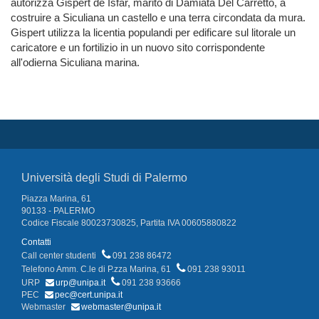
autorizza Gispert de Isfar, marito di Damiata Del Carretto, a
costruire a Siculiana un castello e una terra circondata da mura.
Gispert utilizza la licentia populandi per edificare sul litorale un
caricatore e un fortilizio in un nuovo sito corrispondente
all'odierna Siculiana marina.
Università degli Studi di Palermo
Piazza Marina, 61
90133 - PALERMO
Codice Fiscale 80023730825, Partita IVA 00605880822
Contatti
Call center studenti
091 238 86472
Telefono Amm. C.le di P.zza Marina, 61
091 238 93011
URP
urp@unipa.it
091 238 93666
PEC
pec@cert.unipa.it
Webmaster
webmaster@unipa.it