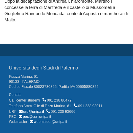
Dopo la decapitazione di Andrea Chiaromonte, Martino I
concesse la terra di Manfreda e il castello di Mussomeli a
Guglielmo Raimondo Moncada, conte di Augusta e marchese di
Malta.
Università degli Studi di Palermo
Piazza Marina, 61
90133 - PALERMO
Codice Fiscale 80023730825, Partita IVA 00605880822
Contatti
Call center studenti
091 238 86472
Telefono Amm. C.le di P.zza Marina, 61
091 238 93011
URP
urp@unipa.it
091 238 93666
PEC
pec@cert.unipa.it
Webmaster
webmaster@unipa.it