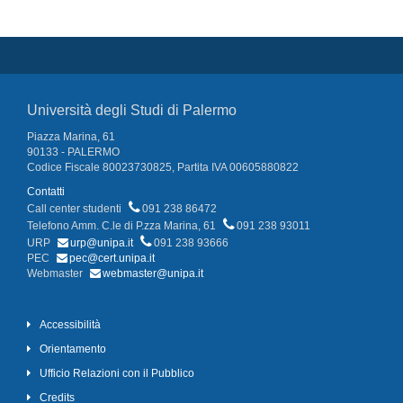
Università degli Studi di Palermo
Piazza Marina, 61
90133 - PALERMO
Codice Fiscale 80023730825, Partita IVA 00605880822
Contatti
Call center studenti
091 238 86472
Telefono Amm. C.le di P.zza Marina, 61
091 238 93011
URP
urp@unipa.it
091 238 93666
PEC
pec@cert.unipa.it
Webmaster
webmaster@unipa.it
Accessibilità
Orientamento
Ufficio Relazioni con il Pubblico
Credits